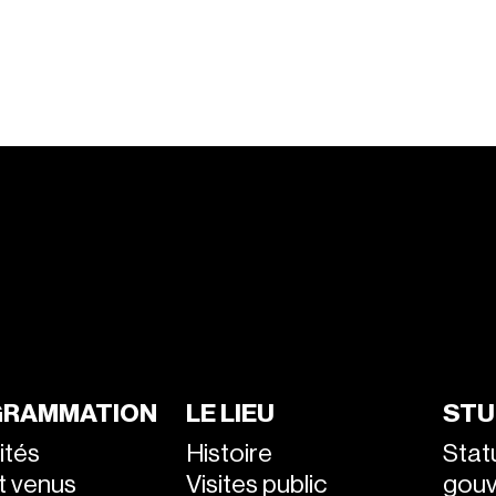
RAMMATION
LE LIEU
STU
ités
Histoire
Stat
nt venus
Visites public
gou