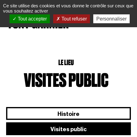
Panneau de gestion des cookies
Ce site utilise des cookies et vous donne le contrôle sur ceux que
vous souhaitez activer
Tout accepter
Tout refuser
Personnaliser
LE LIEU
VISITES PUBLIC
Histoire
Visites public