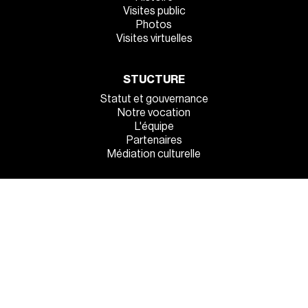
Visites public
Photos
Visites virtuelles
STUCTURE
Statut et gouvernance
Notre vocation
L'équipe
Partenaires
Médiation culturelle
INFOS PRATIQUES
Venez tous !
Manger et dormir sur place
La sécurité à l’entrée